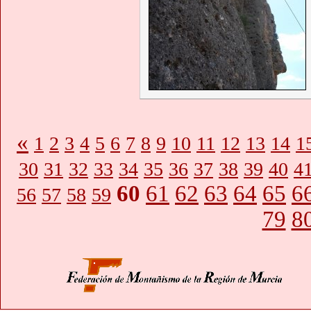
«
1
2
3
4
5
6
7
8
9
10
11
12
13
14
1
30
31
32
33
34
35
36
37
38
39
40
4
60
61
62
63
64
65
6
56
57
58
59
79
8