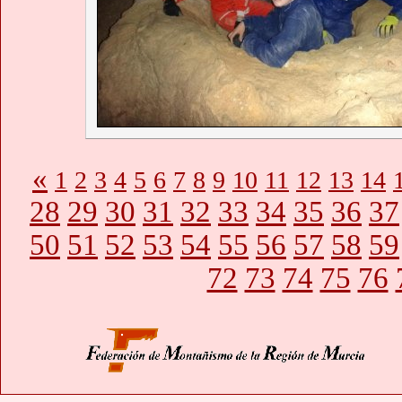
«
1
2
3
4
5
6
7
8
9
10
11
12
13
14
28
29
30
31
32
33
34
35
36
37
50
51
52
53
54
55
56
57
58
59
72
73
74
75
76